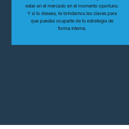
estar en el mercado en el momento oportuno.
Y si lo deseas, te brindamos las claves para
que puedas ocuparte de tu estrategia de
forma interna.