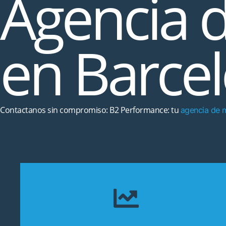
Agencia d
en Barcel
Contactanos sin compromiso: B2 Performance: tu
agencia de m