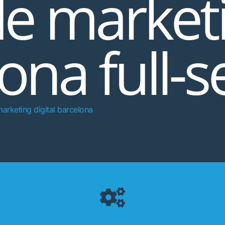
e marketi
ona full-s
arketing digital barcelona