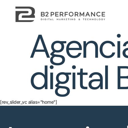
Agenci
digital
[rev_slider_vc alias="home"]