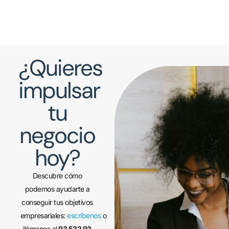
¿Quieres
impulsar
tu
negocio
hoy?
Descubre cómo
podemos ayudarte a
conseguir tus objetivos
empresariales:
escríbenos
o
llámanos al
93 532 93