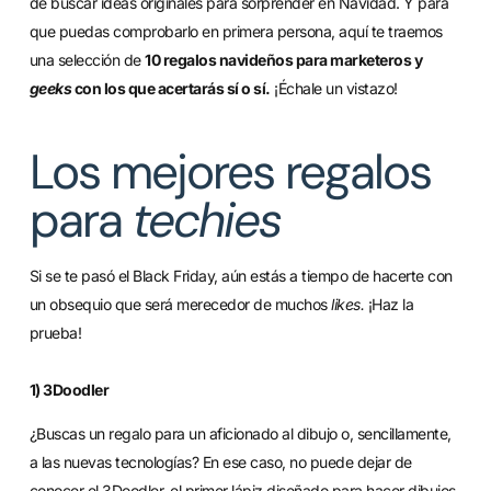
de buscar ideas originales para sorprender en Navidad. Y para
que puedas comprobarlo en primera persona, aquí te traemos
una selección de
10 regalos navideños para marketeros y
geeks
con los que acertarás sí o sí.
¡Échale un vistazo!
Los mejores regalos
para
techies
Si se te pasó el Black Friday, aún estás a tiempo de hacerte con
un obsequio que será merecedor de muchos
likes.
¡Haz la
prueba!
1) 3Doodler
¿Buscas un regalo para un aficionado al dibujo o, sencillamente,
a las nuevas tecnologías? En ese caso, no puede dejar de
conocer el 3Doodler, el primer lápiz diseñado para hacer dibujos