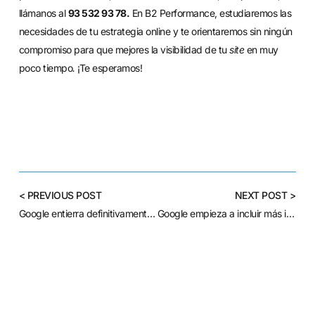
llámanos al
93 532 93 78.
En B2 Performance, estudiaremos las
necesidades de tu estrategia online y te orientaremos sin ningún
compromiso para que mejores la visibilidad de tu
site
en muy
poco tiempo
.
¡Te esperamos!
< PREVIOUS POST
NEXT POST >
Google entierra definitivamente PageRank
Google empieza a incluir más imágenes en sus resultados de búsqueda