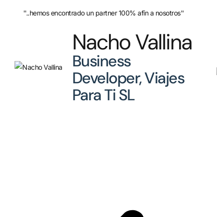
''B2 Performance están bastante más adelantados que las
agencias de aquí en ESP.''
Francesc
Font
CEO Nubelo