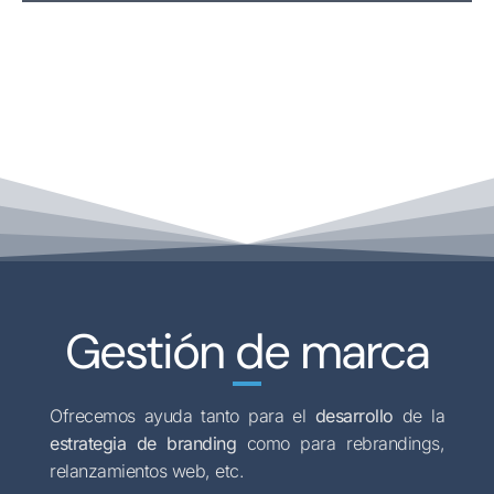
Gestión de marca
Ofrecemos ayuda tanto para el
desarrollo
de la
estrategia de branding
como para rebrandings,
relanzamientos web, etc.