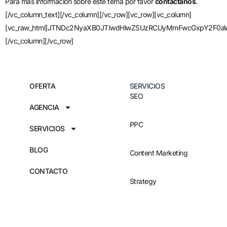
Para mas información sobre este tema por favor
contáctanos
.
[/vc_column_text][/vc_column][/vc_row][vc_row][vc_column]
[vc_raw_html]JTNDc2NyaXB0JTIwdHlwZSUzRCUyMmFwcGxpY2F0aW9
[/vc_column][/vc_row]
OFERTA
SERVICIOS
SEO
AGENCIA
PPC
SERVICIOS
BLOG
Content Marketing
CONTACTO
Strategy