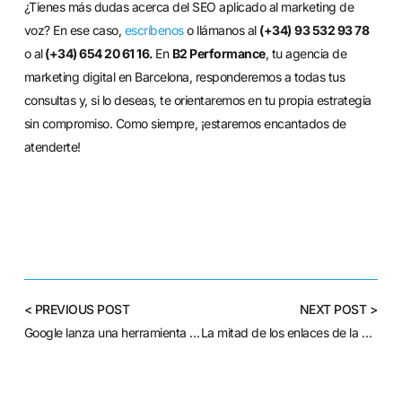
¿Tienes más dudas acerca del SEO aplicado al marketing de
voz? En ese caso,
escríbenos
o llámanos al
(+34)
93 532 93 78
o al
(+34) 654 20 61 16.
En
B2 Performance
, tu agencia de
marketing digital en Barcelona, responderemos a todas tus
consultas y, si lo deseas, te orientaremos en tu propia estrategia
sin compromiso. Como siempre, ¡estaremos encantados de
atenderte!
< PREVIOUS POST
NEXT POST >
Google lanza una herramienta para filtrar comentarios ofensivos
La mitad de los enlaces de la primera página de resultados de Google ya son HTTPS